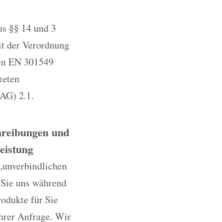
us §§ 14 und 3
it der Verordnung
ten EN 301549
reten
AG) 2.1.
chreibungen und
eistung
„unverbindlichen
 Sie uns während
rodukte für Sie
Ihrer Anfrage. Wir