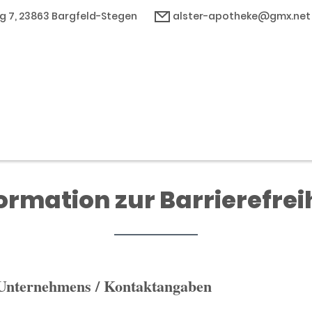
g 7, 23863 Bargfeld-Stegen
alster-apotheke@gmx.net
ormation zur Barrierefrei
 Unternehmens / Kontaktangaben