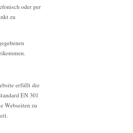
efonisch oder per
unkt zu
ngegebenen
beikommen.
site erfüllt die
Standard EN 301
eie Webseiten zu
eit.